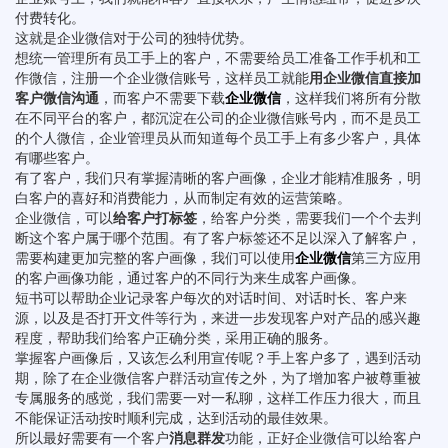
付费转化。
这就是企业微信对于公司的独特优势。
想统一管理所有员工手上的客户，不需要给员工准备工作手机和工
作微信，注册一个企业微信账号，这样员工就能
用企业微信直接加
客户微信沟通
，而客户不需要下载
企业微信
，这样我们将所有分散
在不同平台的客户，都沉淀在公司的企业微信账号内，而不是员工
的个人微信，企业管理员从而知道每个员工手上有多少客户，具体
有哪些客户。
有了客户，我们只有掌握清晰的客户画像，企业才能精准服务，明
白客户的喜好和消费能力，从而制定有效的运营策略。
企业微信，可以
给客户打标签
，给客户分类，需要我们一个个去判
断这个客户属于哪个范围。有了客户标签还不足以深入了解客户，
需要构建更加完整的客户画像，我们可以使用
企业微信
第三方应用
的客户画像功能，通过客户的不同行为来生成客户画像。
短书可以帮助企业记录客户每次的对话时间、对话时长、客户来
源，以及是否打开文件等行为，来进一步发现客户对产品的感兴趣
程度，帮助我们给客户正确分类，采用正确的服务。
掌握客户画像后，又该怎么利用宣传呢？手上客户多了，遇到活动
期，除了在企业微信客户群活动宣传之外，为了增加客户被尊重被
专属服务的感觉，我们需要一对一私聊，这样工作压力很大，而且
不能保证活动按时顺利完成，达到活动的最佳效果。
所以最好需要有一个客户
消息群发
功能，正好企业微信可以给客户