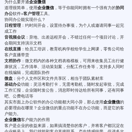
为什么要开通
企业微信
道理很简单，使用
企业微信
，等于你能同时拥有一个强有力的
协同
办公
软件+
客户管理
工具。
协同办公能实现什么？
日程管理
：约时间开会，设置待办事项，为个人或邀请同事一起完
成工作
音视频会议
：异地、出差远程开会，不错过任何一个项目讨论，开
会期间支持演示文档
在线直播
：给员工培训，教育机构学校给学生上网课，零售公司给
客户直播带货
文档协作
：微文档内的各种文档表格模板，可用来收集员工出行健
康状况，工作清单、活动策划案，分配工作任务等，支持多人同时
在线编辑，完成团队协作
微盘
：分个人文件区和文件共享区，相当于团队素材库
基础办公
功能：灵活考勤打卡，无需考勤机，随时发起审批，完成
工作汇报，企业随时发公告，消息即时传达给所有同事，还有同事
吧、公费电话等
其实市面上办公软件的办公功能都大同小异，那么使用
企业微信
的
必要理由在哪里？企业微信的重点功能不在办公功能，而是它的客
户能力。
企业微信
客户能力的作用
客户是企业的收益来源，如果搞清楚你的客户，并将客户都沉淀在
企业账号上，我们就能和客户直接联系，产生情感纽带，促进多次