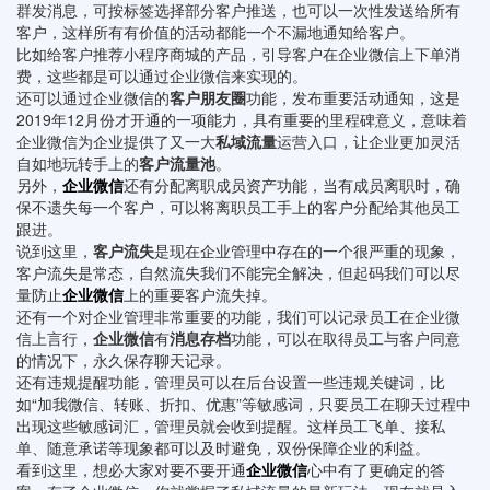
群发消息，可按标签选择部分客户推送，也可以一次性发送给所有
客户，这样所有有价值的活动都能一个不漏地通知给客户。
比如给客户推荐小程序商城的产品，引导客户在企业微信上下单消
费，这些都是可以通过企业微信来实现的。
还可以通过企业微信的
客户朋友圈
功能，发布重要活动通知，这是
2019年12月份才开通的一项能力，具有重要的里程碑意义，意味着
企业微信为企业提供了又一大
私域流量
运营入口，让企业更加灵活
自如地玩转手上的
客户流量池
。
另外，
企业微信
还有分配离职成员资产功能，当有成员离职时，确
保不遗失每一个客户，可以将离职员工手上的客户分配给其他员工
跟进。
说到这里，
客户流失
是现在企业管理中存在的一个很严重的现象，
客户流失是常态，自然流失我们不能完全解决，但起码我们可以尽
量防止
企业微信
上的重要客户流失掉。
还有一个对企业管理非常重要的功能，我们可以记录员工在企业微
信上言行，
企业微信
有
消息存档
功能，可以在取得员工与客户同意
的情况下，永久保存聊天记录。
还有违规提醒功能，管理员可以在后台设置一些违规关键词，比
如“加我微信、转账、折扣、优惠”等敏感词，只要员工在聊天过程中
出现这些敏感词汇，管理员就会收到提醒。这样员工飞单、接私
单、随意承诺等现象都可以及时避免，双份保障企业的利益。
看到这里，想必大家对要不要开通
企业微信
心中有了更确定的答